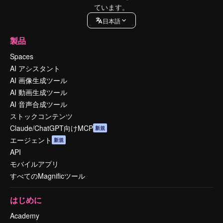
ています。
日本語
製品
Spaces
AI アシスタント
AI 画像生成ツール
AI 動画生成ツール
AI 音声合成ツール
ストックコンテンツ
Claude/ChatGPT向けMCP
新規
エージェント
新規
API
モバイルアプリ
すべてのMagnificツール
はじめに
Academy