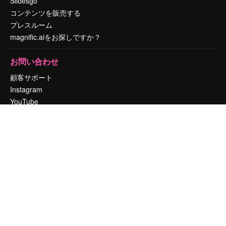
Slidesgo
コンテンツを販売する
プレスルーム
magnific.aiをお探しですか？
お問い合わせ
顧客サポート
Instagram
YouTube
LinkedIn
TikTok
Discord
X
Reddit
Copyright © 2010-
2026
Freepik Company S.L.U.
無断複写・転載を禁じま
す
.