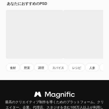
あなたにおすすめのPSD
食材
野菜
調理
スパイス
レシピ
人参
フ
最高のクリエイティブ制作を導くためのプラットフォーム。クリ
エイター、企業、代理店、スタジオを含む100万人以上が利用し