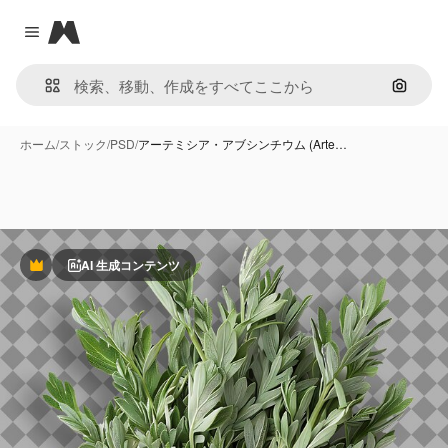
Magnific
Close menu
画像で
ホーム
/
ストック
/
PSD
/
アーテミシア・アブシンチウム (Arte…
AI 生成コンテンツ
Premium