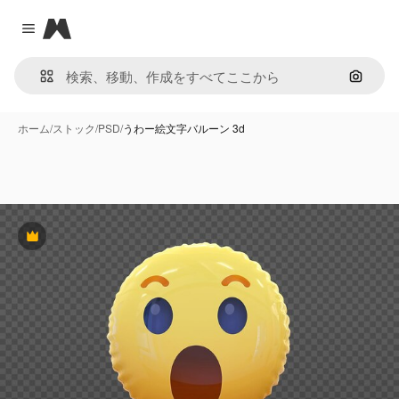
Magnific
Close menu
画像で
ホーム
/
ストック
/
PSD
/
うわー絵文字バルーン 3d
Premium