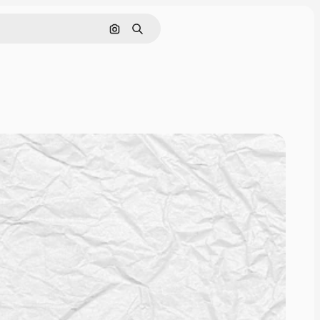
画像で検索
検索