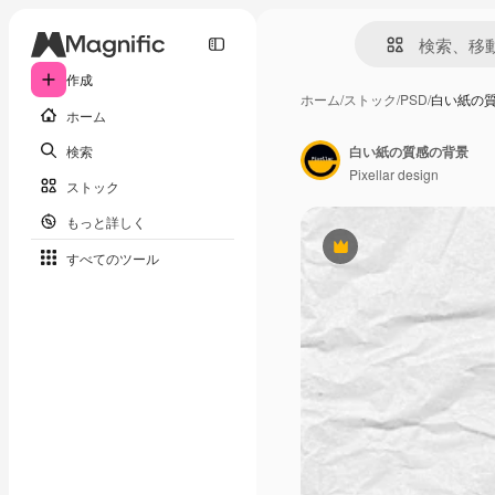
作成
ホーム
/
ストック
/
PSD
/
白い紙の
ホーム
検索
白い紙の質感の背景
Pixellar design
ストック
もっと詳しく
Premium
すべてのツール