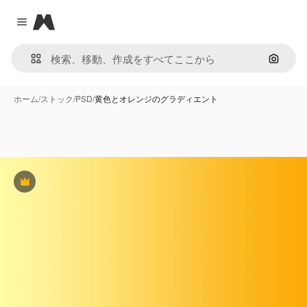
Magnific
Close menu
画像で
ホーム
/
ストック
/
PSD
/
黄色とオレンジのグラディエント
Premium