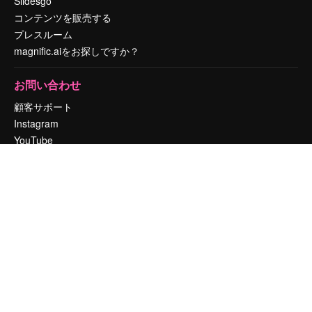
Slidesgo
コンテンツを販売する
プレスルーム
magnific.aiをお探しですか？
お問い合わせ
顧客サポート
Instagram
YouTube
LinkedIn
TikTok
Discord
X
Reddit
Copyright © 2010-
2026
Freepik Company S.L.U.
無断複写・転載を禁じま
す
.