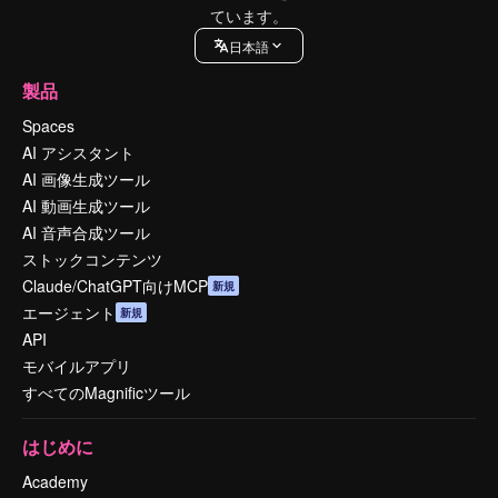
ています。
日本語
製品
Spaces
AI アシスタント
AI 画像生成ツール
AI 動画生成ツール
AI 音声合成ツール
ストックコンテンツ
Claude/ChatGPT向けMCP
新規
エージェント
新規
API
モバイルアプリ
すべてのMagnificツール
はじめに
Academy