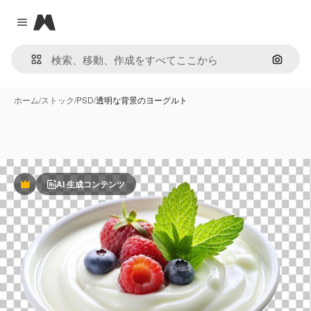
Magnific
Close menu
画像で
ホーム
/
ストック
/
PSD
/
透明な背景のヨーグルト
AI 生成コンテンツ
Premium