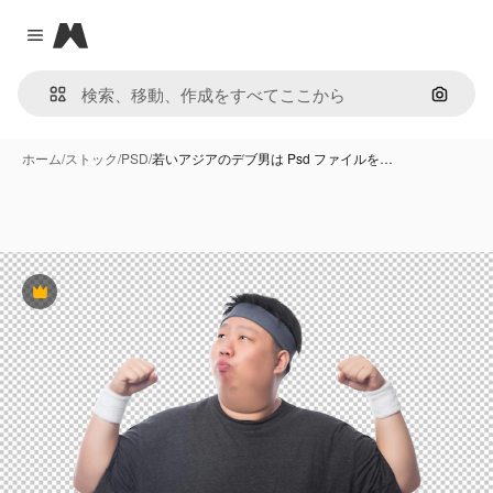
Magnific
Close menu
画像で
ホーム
/
ストック
/
PSD
/
若いアジアのデブ男は Psd ファイルを…
Premium