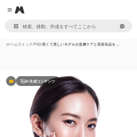
Magnific
Close menu
画像で
ホーム
/
ストック
/
PSD
/
若くて美しいモデルが皮膚ケアと美容化品を…
AI 生成コンテンツ
Premium