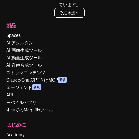
ています。
日本語
製品
Spaces
AI アシスタント
AI 画像生成ツール
AI 動画生成ツール
AI 音声合成ツール
ストックコンテンツ
Claude/ChatGPT向けMCP
新規
エージェント
新規
API
モバイルアプリ
すべてのMagnificツール
はじめに
Academy