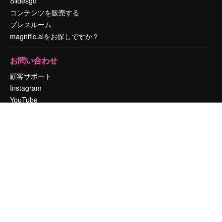
Slidesgo
コンテンツを販売する
プレスルーム
magnific.aiをお探しですか？
お問い合わせ
顧客サポート
Instagram
YouTube
LinkedIn
TikTok
Discord
X
Reddit
Copyright © 2010-
2026
Freepik Company S.L.U.
無断複写・転載を禁じま
す
.