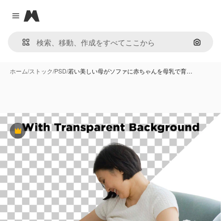
Magnific
Close menu
画像で
ホーム
/
ストック
/
PSD
/
若い美しい母がソファに赤ちゃんを母乳で育…
Premium