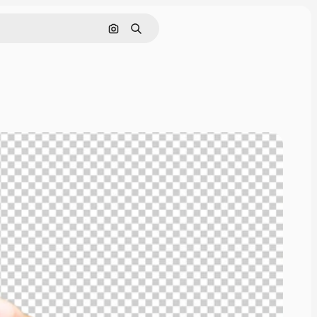
画像で検索
検索