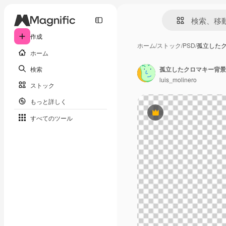
作成
ホーム
/
ストック
/
PSD
/
孤立した
ホーム
検索
孤立したクロマキー背景
luis_molinero
ストック
もっと詳しく
Premium
すべてのツール