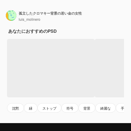
孤立したクロマキー背景の若い金の女性
luis_molinero
あなたにおすすめのPSD
沈黙
緑
ストップ
符号
背景
綺麗な
手