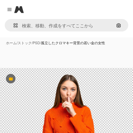
Magnific
Close menu
画像で
ホーム
/
ストック
/
PSD
/
孤立したクロマキー背景の若い金の女性
Premium