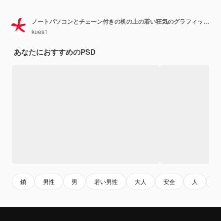
ノートパソコンとチェーン付きの机の上の若い狂気のグラフィックデザイナー。自由の概念
kues1
あなたにおすすめのPSD
鎖
男性
男
若い男性
大人
安全
人
離