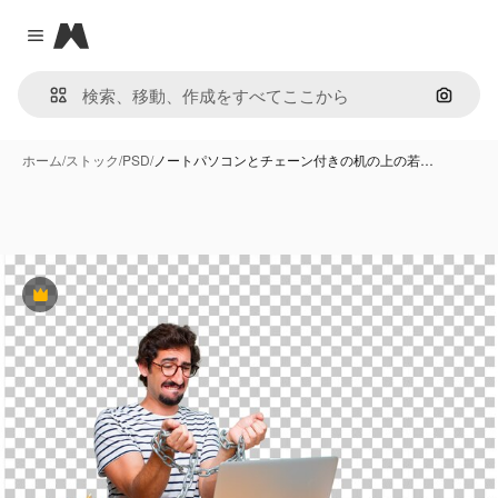
Magnific
Close menu
画像で
ホーム
/
ストック
/
PSD
/
ノートパソコンとチェーン付きの机の上の若…
Premium