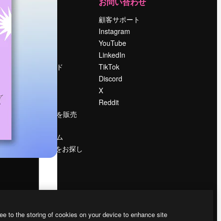
運営
お問い合わせ
料金
顧客サポート
会社概要
Instagram
Reviews
YouTube
採用情報
LinkedIn
検索トレンド
TikTok
ブログ
Discord
イベント
X
Slidesgo
Reddit
コンテンツを販売
する
プレスルーム
magnific.aiをお探し
ですか？
ee to the storing of cookies on your device to enhance site