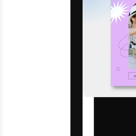
フォント
最高のクリエイ
ットフォーム。
店、スタジオを
います。
日本語
Copyright © 2010-