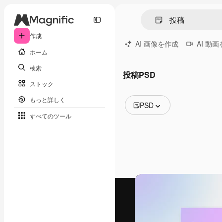
作成
AI 画像を作成
AI 動
ホーム
検索
投稿PSD
ストック
もっと詳しく
PSD
すべてのツール
全ての画像
ベクトル
イラスト
写真
PSD
テンプレート
モックアップ
動画
映像素材
モーショングラフィックス
動画テンプレート
アイコン
3D モデル