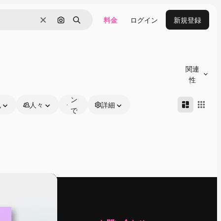
料金
ログイン
新規登録
消去
画像で検索
検索
オ
ン
関連
ラ
性
イ
ン
色
人々
詳細
で
編
集
可
能