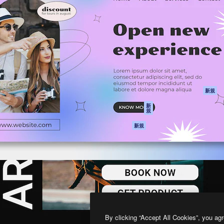
製品
はじめに
ティブ制作を導くためのプラ
Spaces
Academy
クリエイター、企業、代理
AI アシスタント
ドキュメント
含む100万人以上が利用して
AI 画像生成ツール
サポート
AI 動画生成ツール
利用規約
AI 音声合成ツール
プライバシーポリ
シー
ストックコンテン
ツ
オリジナル
新規
Claude/ChatGPT
クッキーポリシー
新
規
向けMCP
トラストセンター
エージェント
アフィリエイト
新規
API
法人向け
モバイルアプリ
すべてのMagnificツ
ール
2026
Freepik Company S.L.U.
無断複写・転載を禁じます
.
By clicking “Accept All Cookies”, you agr