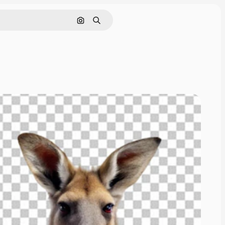
画像で検索
検索