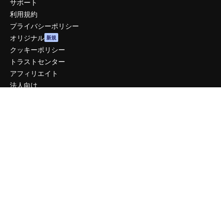
サポート
利用規約
プライバシーポリシー
オリジナル
新規
クッキーポリシー
トラストセンター
アフィリエイト
法人向け
運営
料金
会社概要
Reviews
採用情報
検索トレンド
ブログ
イベント
Slidesgo
コンテンツを販売する