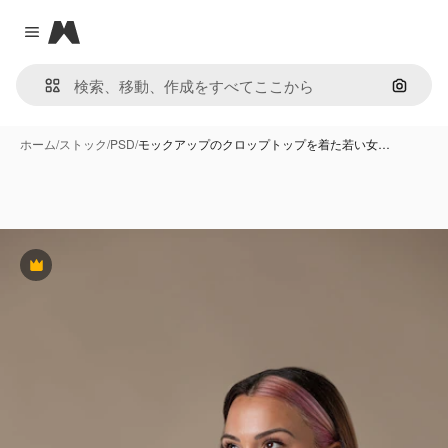
Magnific
Close menu
画像で
ホーム
/
ストック
/
PSD
/
モックアップのクロップトップを着た若い女…
Premium