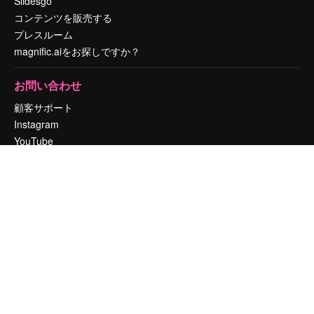
Slidesgo
コンテンツを販売する
プレスルーム
magnific.aiをお探しですか？
お問い合わせ
顧客サポート
Instagram
YouTube
LinkedIn
TikTok
Discord
X
Reddit
Copyright © 2010-
2026
Freepik Company S.L.U.
無断複写・転載を禁じま
す
.