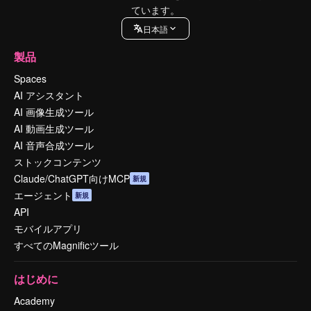
ています。
日本語
製品
Spaces
AI アシスタント
AI 画像生成ツール
AI 動画生成ツール
AI 音声合成ツール
ストックコンテンツ
Claude/ChatGPT向けMCP
新規
エージェント
新規
API
モバイルアプリ
すべてのMagnificツール
はじめに
Academy