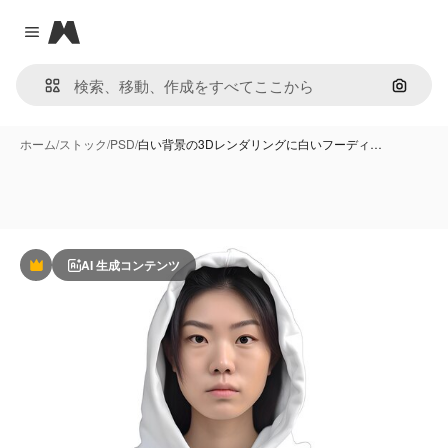
Magnific
Close menu
画像で
ホーム
/
ストック
/
PSD
/
白い背景の3Dレンダリングに白いフーディ…
AI 生成コンテンツ
Premium