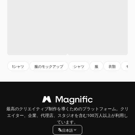
tシャツ
服のモックアップ
シャツ
服
衣類
モッ
最高のクリエイティブ制作を導くためのプラットフォーム。クリ
エイター、企業、代理店、スタジオを含む100万人以上が利用し
ています。
日本語