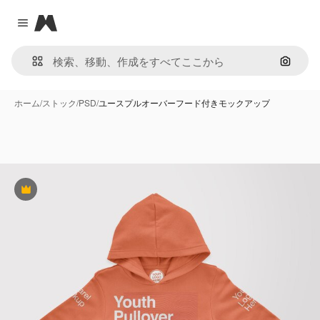
Magnific
Close menu
画像で
ホーム
/
ストック
/
PSD
/
ユースプルオーバーフード付きモックアップ
Premium