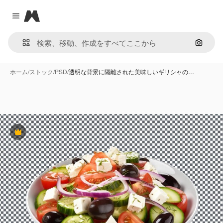
Magnific
Close menu
画像で
ホーム
/
ストック
/
PSD
/
透明な背景に隔離された美味しいギリシャの…
Premium