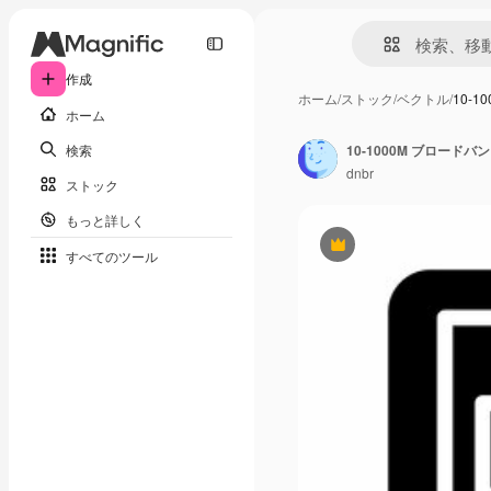
作成
ホーム
/
ストック
/
ベクトル
/
10-
ホーム
検索
10-1000M ブロード
dnbr
ストック
もっと詳しく
Premium
すべてのツール