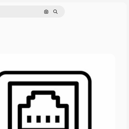
画像で検索
検索