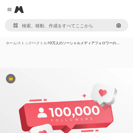
Magnific
Close menu
画像で
ホーム
/
ストック
/
ベクトル
/
10万人のソーシャルメディアフォロワーの…
Premium