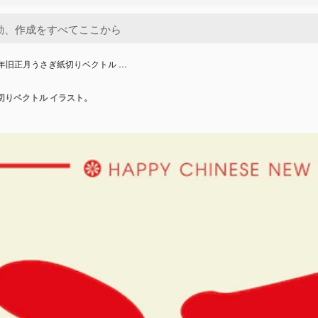
3 年旧正月うさぎ紙切りベクトル …
紙切りベクトル イラスト。