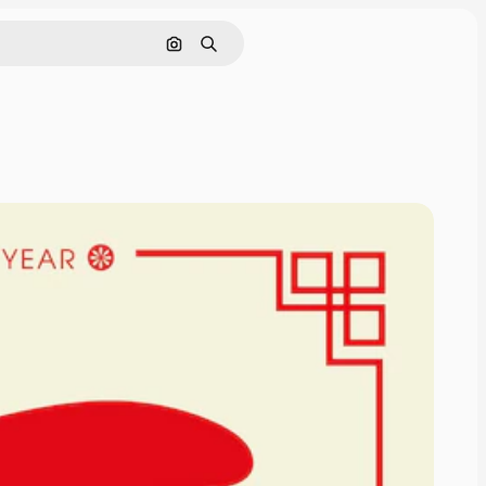
画像で検索
検索