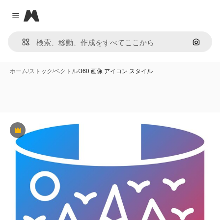
Magnific
Close menu
画像で
ホーム
/
ストック
/
ベクトル
/
360 画像 アイコン スタイル
Premium