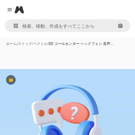
Magnific
Close menu
画像で
ホーム
/
ストック
/
ベクトル
/
3D コールセンター ヘッドフォン 音声…
Premium