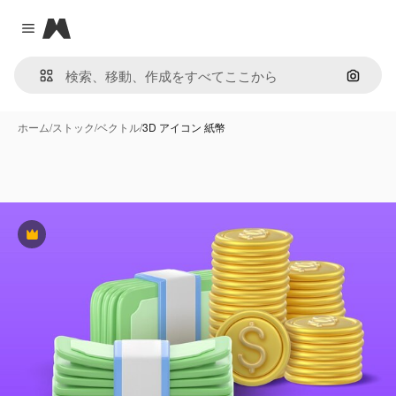
Magnific
Close menu
画像で
ホーム
/
ストック
/
ベクトル
/
3D アイコン 紙幣
Premium