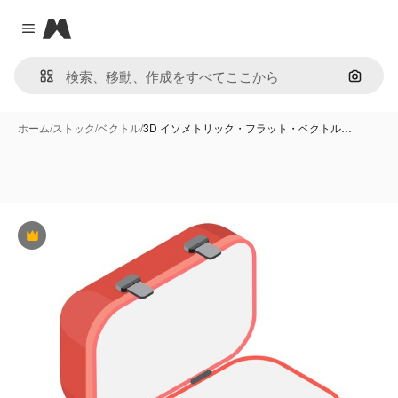
Magnific
Close menu
画像で
ホーム
/
ストック
/
ベクトル
/
3D イソメトリック・フラット・ベクトル…
Premium