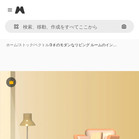
Magnific
Close menu
画像で
ホーム
/
ストック
/
ベクトル
/
3 d のモダンなリビング ルームのイン…
Premium