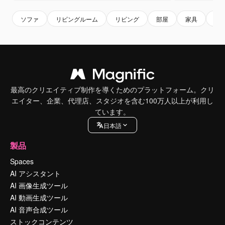
ソファ
リビングルーム
リビング
部屋
家具
イ
最高のクリエイティブ制作を導くためのプラットフォーム。クリ
エイター、企業、代理店、スタジオを含む100万人以上が利用し
ています。
日本語
製品
Spaces
AI アシスタント
AI 画像生成ツール
AI 動画生成ツール
AI 音声合成ツール
ストックコンテンツ