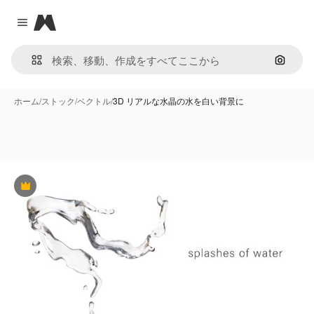
Magnific
Close menu
画像で
ホーム
/
ストック
/
ベクトル
/
3D リアルな水晶の水を白い背景に
Premium