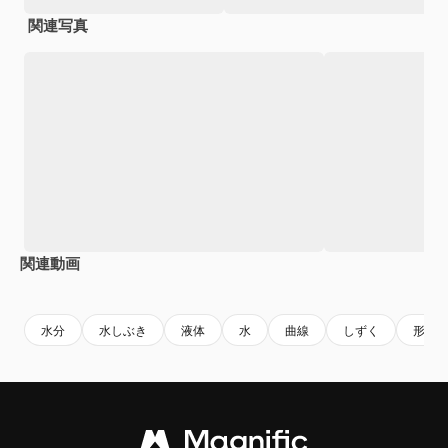
関連写真
関連動画
Premium
Premium
AIによって生成されました。
Premium
Premium
水分
水しぶき
液体
水
曲線
しずく
形