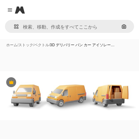
Magnific
Close menu
画像で
ホーム
/
ストック
/
ベクトル
/
3D デリバリー バン カー アイソレー…
Premium