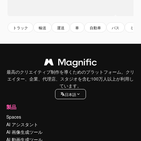
トラック
輸送
運送
車
自動車
バス
ミニ
最高のクリエイティブ制作を導くためのプラットフォーム。クリ
エイター、企業、代理店、スタジオを含む100万人以上が利用し
ています。
日本語
製品
Spaces
AI アシスタント
AI 画像生成ツール
AI 動画生成ツール