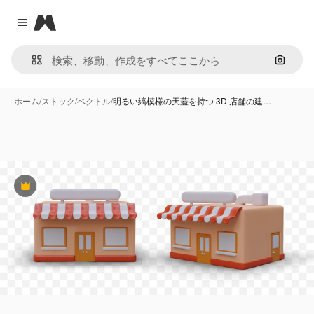
Magnific
Close menu
画像で
ホーム
/
ストック
/
ベクトル
/
明るい縞模様の天蓋を持つ 3D 店舗の建…
Premium