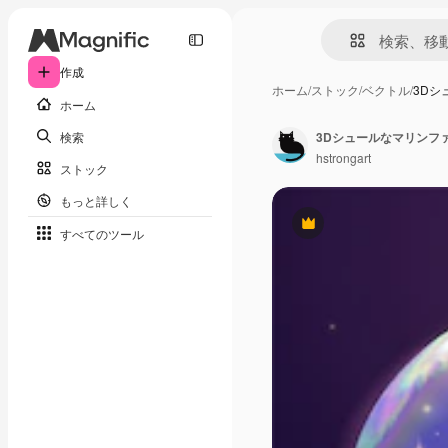
作成
ホーム
/
ストック
/
ベクトル
/
3Dシ
ホーム
検索
3Dシュールなマリンフ
hstrongart
ストック
もっと詳しく
Premium
すべてのツール