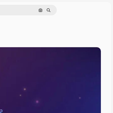
画像で検索
検索