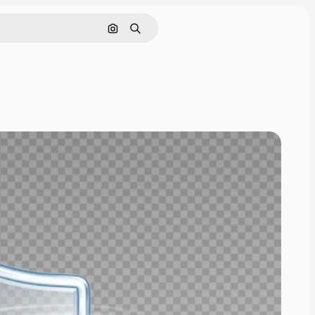
画像で検索
検索