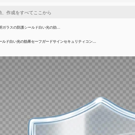
透明ガラスの防護シールド白い光の効…
3D 透明ガラスの防護シールド白い光の効果セーフガードサインセキュリティコンセプト