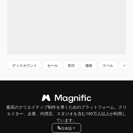
ディスカウント
セール
割引
価格
ラベル
バナ
最高のクリエイティブ制作を導くためのプラットフォーム。クリ
エイター、企業、代理店、スタジオを含む100万人以上が利用し
ています。
日本語