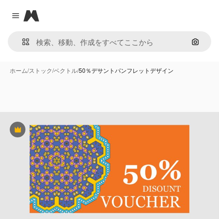
Magnific
Close menu
画像で
ホーム
/
ストック
/
ベクトル
/
50％デサントパンフレットデザイン
Premium