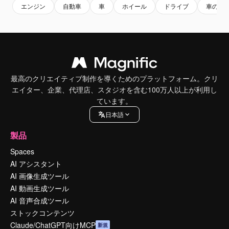
エンジン
自動車
車
ホイール
ドライブ
車のイ
最高のクリエイティブ制作を導くためのプラットフォーム。クリ
エイター、企業、代理店、スタジオを含む100万人以上が利用し
ています。
日本語
製品
Spaces
AI アシスタント
AI 画像生成ツール
AI 動画生成ツール
AI 音声合成ツール
ストックコンテンツ
Claude/ChatGPT向けMCP
新規