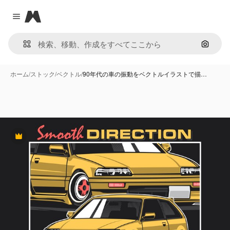
Magnific
Close menu
画像で
ホーム
/
ストック
/
ベクトル
/
90年代の車の振動をベクトルイラストで描…
Premium