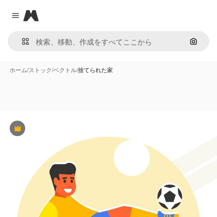
Magnific
Close menu
画像で
ホーム
/
ストック
/
ベクトル
/
捨てられた家
Premium