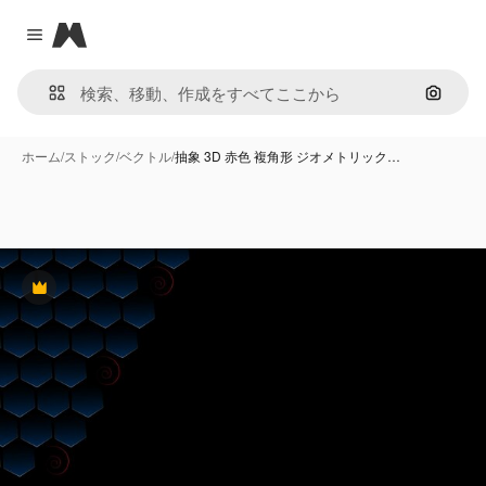
Magnific
Close menu
画像で
ホーム
/
ストック
/
ベクトル
/
抽象 3D 赤色 複角形 ジオメトリック…
Premium