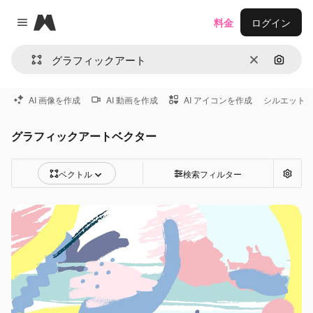
Magnific
料金
ログイン
Close menu
消去
画像で
AI 画像を作成
AI 動画を作成
AI アイコンを作成
シルエット
グラフィックアートベクター
ベクトル
検索フィルター