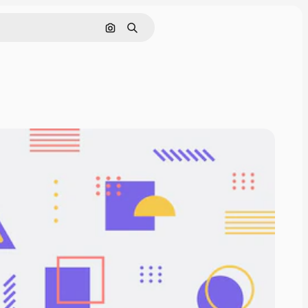
画像で検索
検索