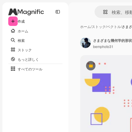
作成
ホーム
/
ストック
/
ベクトル
/
さまざ
ホーム
検索
さまざまな幾何学的形状
bemphoto31
ストック
もっと詳しく
Premium
すべてのツール