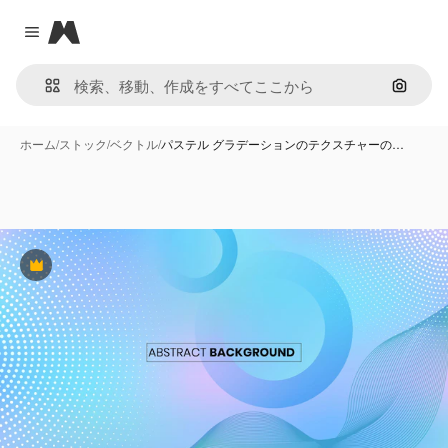
Magnific
Close menu
画像で
ホーム
/
ストック
/
ベクトル
/
パステル グラデーションのテクスチャーの…
Premium