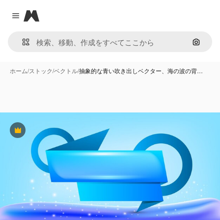
Magnific
Close menu
画像で
ホーム
/
ストック
/
ベクトル
/
抽象的な青い吹き出しベクター、海の波の背…
Premium