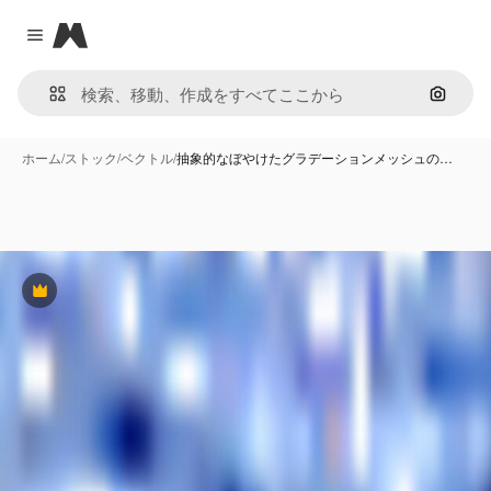
Magnific
Close menu
画像で
ホーム
/
ストック
/
ベクトル
/
抽象的なぼやけたグラデーションメッシュの…
Premium