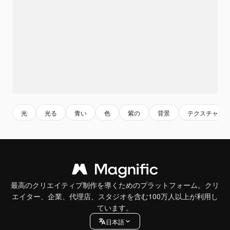
光
光る
青い
色
紫の
背景
テクスチャー
最高のクリエイティブ制作を導くためのプラットフォーム。クリ
エイター、企業、代理店、スタジオを含む100万人以上が利用し
ています。
日本語