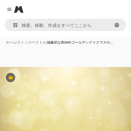
Magnific
Close menu
画像で
ホーム
/
ストック
/
ベクトル
/
抽象的なBokehゴールデンクリスマスの…
Premium