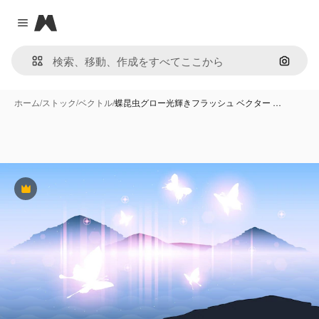
Magnific
Close menu
画像で
ホーム
/
ストック
/
ベクトル
/
蝶昆虫グロー光輝きフラッシュ ベクター …
Premium