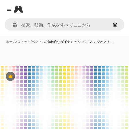
Magnific
Close menu
画像で
ホーム
/
ストック
/
ベクトル
/
抽象的なダイナミック ミニマル ジオメト…
Premium