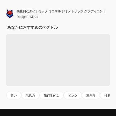
抽象的なダイナミック ミニマル ジオメトリック グラディエント
Designer Mirad
あなたにおすすめのベクトル
青い
現代の
幾何学的な
ピンク
三角形
抽象的