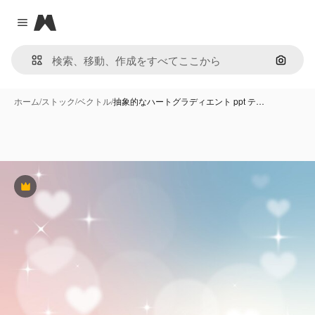
Magnific
Close menu
画像で
ホーム
/
ストック
/
ベクトル
/
抽象的なハートグラディエント ppt テ…
Premium