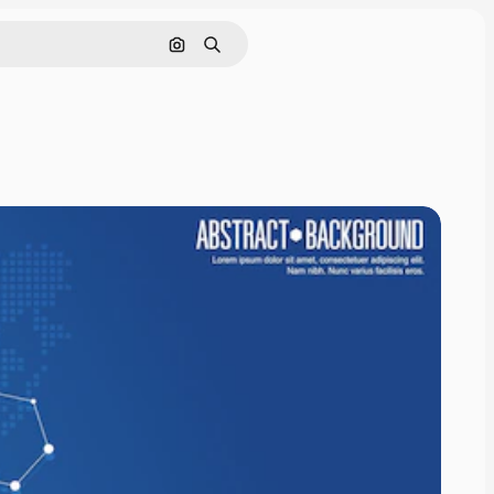
画像で検索
検索