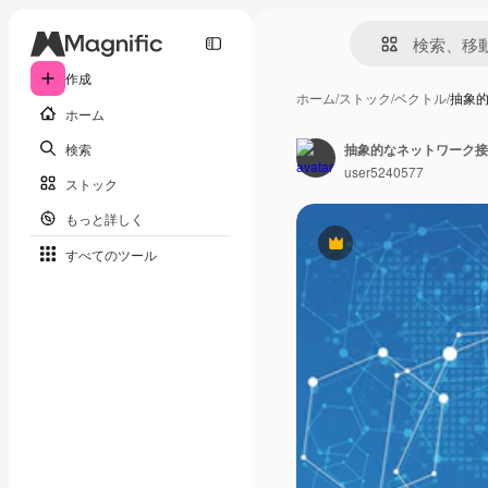
作成
ホーム
/
ストック
/
ベクトル
/
抽象
ホーム
検索
抽象的なネットワーク接
user5240577
ストック
もっと詳しく
Premium
すべてのツール