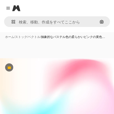
Magnific
Close menu
画像で
ホーム
/
ストック
/
ベクトル
/
抽象的なパステル色の柔らかいピンクの黄色…
Premium