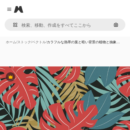
Magnific
Close menu
画像で
ホーム
/
ストック
/
ベクトル
/
カラフルな熱帯の葉と暗い背景の植物と抽象…
Premium