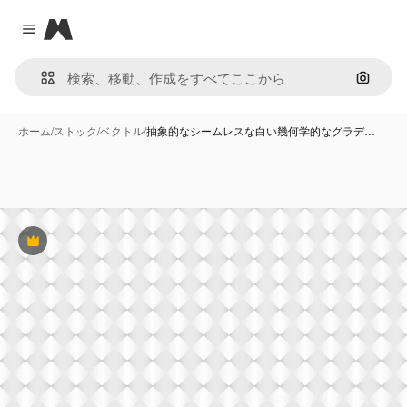
Magnific
Close menu
画像で
ホーム
/
ストック
/
ベクトル
/
抽象的なシームレスな白い幾何学的なグラデ…
Premium