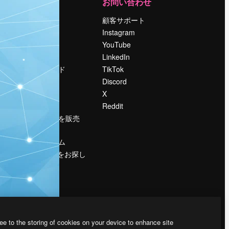
運営
お問い合わせ
料金
顧客サポート
会社概要
Instagram
Reviews
YouTube
採用情報
LinkedIn
検索トレンド
TikTok
ブログ
Discord
イベント
X
Slidesgo
Reddit
コンテンツを販売
する
プレスルーム
magnific.aiをお探し
ですか？
ee to the storing of cookies on your device to enhance site