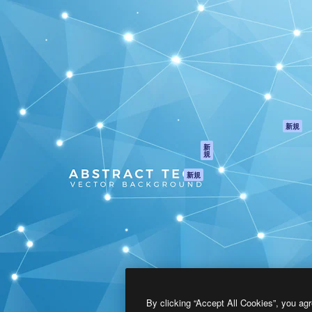
製品
はじめに
ティブ制作を導くためのプラ
Spaces
Academy
クリエイター、企業、代理
AI アシスタント
ドキュメント
含む100万人以上が利用して
AI 画像生成ツール
サポート
AI 動画生成ツール
利用規約
AI 音声合成ツール
プライバシーポリ
シー
ストックコンテン
ツ
オリジナル
新規
Claude/ChatGPT
クッキーポリシー
新
規
向けMCP
トラストセンター
エージェント
アフィリエイト
新規
API
法人向け
モバイルアプリ
すべてのMagnificツ
ール
2026
Freepik Company S.L.U.
無断複写・転載を禁じます
.
By clicking “Accept All Cookies”, you agr