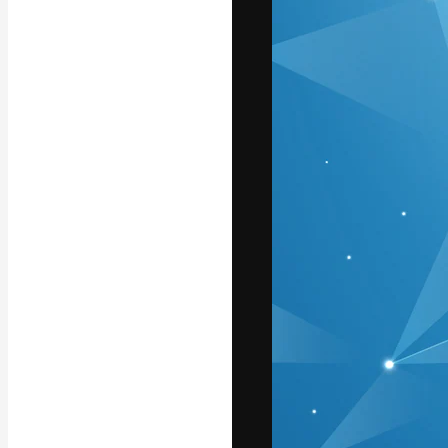
フォント
最高のクリエイ
ットフォーム。
店、スタジオを
います。
日本語
Copyright © 2010-