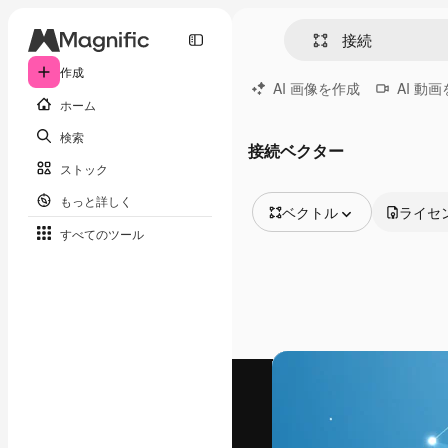
作成
AI 画像を作成
AI 動
ホーム
検索
接続ベクター
ストック
もっと詳しく
ベクトル
ライセ
すべてのツール
全ての画像
ベクトル
イラスト
写真
PSD
テンプレート
モックアップ
動画
映像素材
モーショングラフィックス
動画テンプレート
アイコン
3D モデル