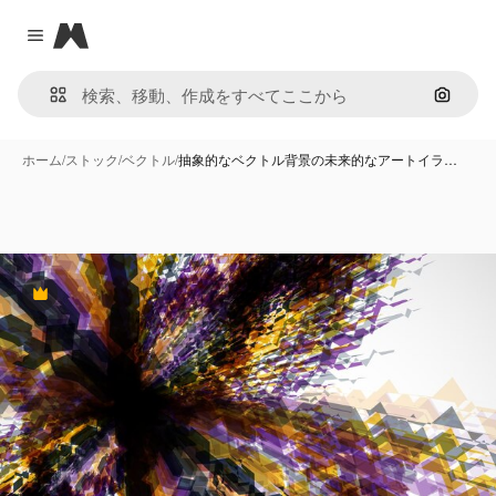
Magnific
Close menu
画像で
ホーム
/
ストック
/
ベクトル
/
抽象的なベクトル背景の未来的なアートイラ…
Premium