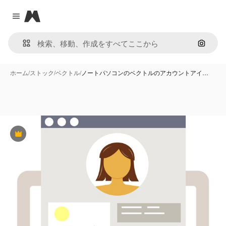
Magnific
Close menu
画像で
ホーム
/
ストック
/
ベクトル
/
ノートパソコンのベクトルのアカウントアイ…
Premium